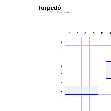
Torpedó
46 online játékos
A
B
C
D
E
F
1
2
3
4
5
6
7
8
9