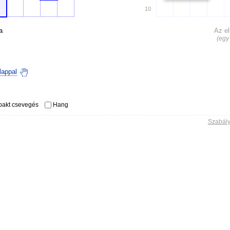
10
a
Az el
(egy
lappal
akt csevegés
Hang
Szabály