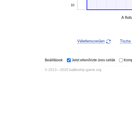
10
A flott
Véletlenszerűen
Tiszta 
Beállítások:
Jelet ellenőrizte üres cellák
Komp
© 2013—2020 battleship-game.org