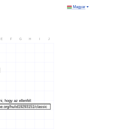
Magyar
E
F
G
H
I
J
i, hogy az ellenfél: