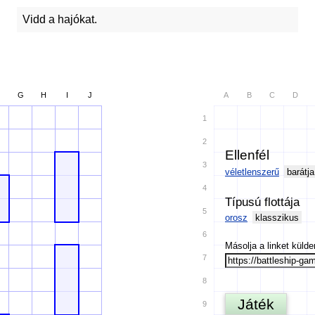
Vidd a hajókat.
G
H
I
J
A
B
C
D
1
2
Ellenfél
3
véletlenszerű
barátja
4
Típusú flottája
5
orosz
klasszikus
6
Másolja a linket külden
7
8
Játék
9